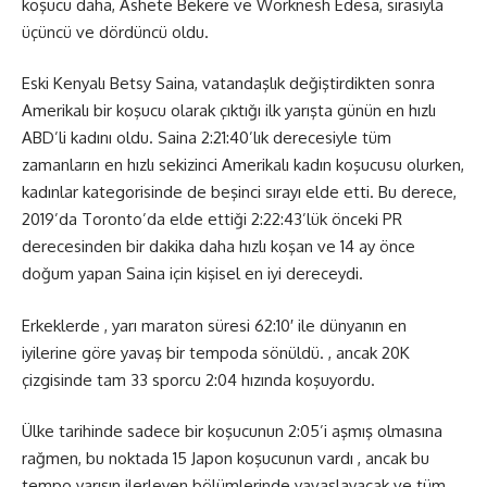
koşucu daha, Ashete Bekere ve Worknesh Edesa, sırasıyla
üçüncü ve dördüncü oldu.
Eski Kenyalı Betsy Saina, vatandaşlık değiştirdikten sonra
Amerikalı bir koşucu olarak çıktığı ilk yarışta günün en hızlı
ABD’li kadını oldu. Saina 2:21:40’lık derecesiyle tüm
zamanların en hızlı sekizinci Amerikalı kadın koşucusu olurken,
kadınlar kategorisinde de beşinci sırayı elde etti. Bu derece,
2019’da Toronto’da elde ettiği 2:22:43’lük önceki PR
derecesinden bir dakika daha hızlı koşan ve 14 ay önce
doğum yapan Saina için kişisel en iyi dereceydi.
Erkeklerde , yarı maraton süresi 62:10′ ile dünyanın en
iyilerine göre yavaş bir tempoda sönüldü. , ancak 20K
çizgisinde tam 33 sporcu 2:04 hızında koşuyordu.
Ülke tarihinde sadece bir koşucunun 2:05’i aşmış olmasına
rağmen, bu noktada 15 Japon koşucunun vardı , ancak bu
tempo yarışın ilerleyen bölümlerinde yavaşlayacak ve tüm