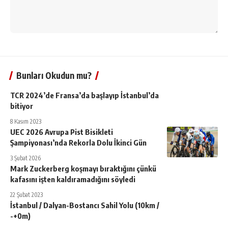
Bunları Okudun mu?
TCR 2024’de Fransa’da başlayıp İstanbul’da
bitiyor
8 Kasım 2023
UEC 2026 Avrupa Pist Bisikleti
Şampiyonası’nda Rekorla Dolu İkinci Gün
3 Şubat 2026
Mark Zuckerberg koşmayı bıraktığını çünkü
kafasını işten kaldıramadığını söyledi
22 Şubat 2023
İstanbul / Dalyan-Bostancı Sahil Yolu (10km /
-+0m)