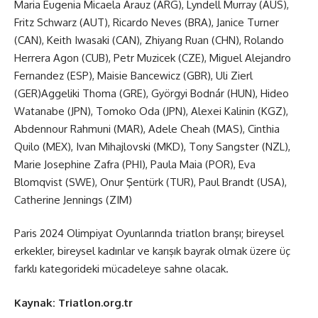
Maria Eugenia Micaela Arauz (ARG), Lyndell Murray (AUS),
Fritz Schwarz (AUT), Ricardo Neves (BRA), Janice Turner
(CAN), Keith Iwasaki (CAN), Zhiyang Ruan (CHN), Rolando
Herrera Agon (CUB), Petr Muzicek (CZE), Miguel Alejandro
Fernandez (ESP), Maisie Bancewicz (GBR), Uli Zierl
(GER)Aggeliki Thoma (GRE), Györgyi Bodnár (HUN), Hideo
Watanabe (JPN), Tomoko Oda (JPN), Alexei Kalinin (KGZ),
Abdennour Rahmuni (MAR), Adele Cheah (MAS), Cinthia
Quilo (MEX), Ivan Mihajlovski (MKD), Tony Sangster (NZL),
Marie Josephine Zafra (PHI), Paula Maia (POR), Eva
Blomqvist (SWE), Onur Şentürk (TUR), Paul Brandt (USA),
Catherine Jennings (ZIM)
Paris 2024 Olimpiyat Oyunlarında triatlon branşı; bireysel
erkekler, bireysel kadınlar ve karışık bayrak olmak üzere üç
farklı kategorideki mücadeleye sahne olacak.
Kaynak:
Triatlon.org.tr