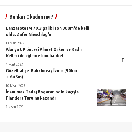
Bunları Okudun mu?
Lanzarote IM 70.3 galibi son 300m’de belli
oldu. Zafer Nieschlag’ın
19 Mart 2023
Alanya GP öncesi Ahmet Örken ve Kadir
Kelleci ile eğlenceli muhabbet
4 Mart 2023
Güzelbahçe-Balıklıova / İzmir (90km
+-645m)
10 Nisan 2023
İnanılmaz Tadej Pogačar, solo kaçışla
Flanders Turu’nu kazandı
2 Nisan 2023