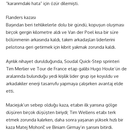
“kararımdaki hata” için özür dilemişti.
Flanders kazası
Başından beri tehlikelerle dolu bir gündü, kopuşun oluşması
birçok gergin kilometre aldı ve Van der Poel kısa bir süre
bölünmenin arkasında kaldı, takım arkadaşları liderlerini
pelotona geri getirmek için kibrit yakmak zorunda kaldı.
Ayrılık nihayet durulduğunda, Soudal Quick-Step sprinteri
Tim Merlier ve Tour de France etap galibi Hugo Houle’ün de
aralarında bulunduğu yedi kişilik lider grup işe koyuldu ve
arkadakiler enerji tasarrufu yapmaya çalışırken avantaj elde
etti.
Maciejuk’un sebep olduğu kaza, etabın ilk yarısına gölge
düşüren birçok düşüşten biriydi; Tim Wellens etabı terk
etmek zorunda kalırken, daha sonra yaşanan yüksek hızlı bir
kaza Matej Mohorič ve Biniam Girmay’ın şansını bitirdi.