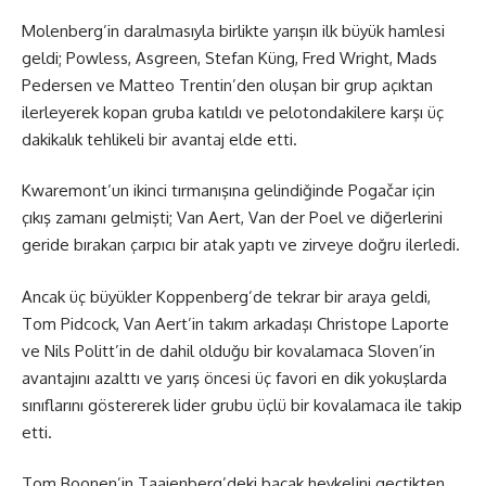
Molenberg’in daralmasıyla birlikte yarışın ilk büyük hamlesi
geldi; Powless, Asgreen, Stefan Küng, Fred Wright, Mads
Pedersen ve Matteo Trentin’den oluşan bir grup açıktan
ilerleyerek kopan gruba katıldı ve pelotondakilere karşı üç
dakikalık tehlikeli bir avantaj elde etti.
Kwaremont’un ikinci tırmanışına gelindiğinde Pogačar için
çıkış zamanı gelmişti; Van Aert, Van der Poel ve diğerlerini
geride bırakan çarpıcı bir atak yaptı ve zirveye doğru ilerledi.
Ancak üç büyükler Koppenberg’de tekrar bir araya geldi,
Tom Pidcock, Van Aert’in takım arkadaşı Christope Laporte
ve Nils Politt’in de dahil olduğu bir kovalamaca Sloven’in
avantajını azalttı ve yarış öncesi üç favori en dik yokuşlarda
sınıflarını göstererek lider grubu üçlü bir kovalamaca ile takip
etti.
Tom Boonen’in Taaienberg’deki bacak heykelini geçtikten