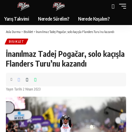
Yarış Takvimi
Nerede Sürelim?
Nerede Koşalım?
Asla Durma
>
Bisiklet
>
İnanılmaz Tadej Pogačar, solo kaçışla Flanders Turu’nu kazandı
BISIKLET
İnanılmaz Tadej Pogačar, solo kaçışla
Flanders Turu’nu kazandı
Yayın Tarihi 2 Nisan 2023