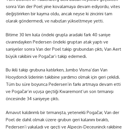
sonra Van der Poel yine kovalamaya devam ediyordu, vites
değiştirirken bir kayma oldu, ancak neyse ki zincirini tam
olarak göndermedi, ve nabızları yükseltmeye yetti.
Bitime 30 km kala öndeki grupla aradaki fark 40 saniye
civarındayken Pedersen öndeki gruptan atak yaptı ve
saniyeler sonra Van der Poel takip grubundan çıktı, Van Aert
büyük rakibini ve Pogačar’ı takip edemedi.
Bu ikili takip grubuna katılırken, Jumbo Visma’dan Van
Hooydonck liderinin takibine yardımcı olmak için geri çekildi.
Tüm bu süre boyunca Pedersen’in farkı artmaya devam etti
ve Pogačar’ın uçuşa geçtiği Kwaremont’un son tırmanışı
öncesinde 34 saniyeye çıktı.
Arnavut kaldırımlı bir tırmanışta, yetenekli Pogačar, Van der
Poel de dahil olmak üzere grubun geri kalanını bıraktı,
Pedersen’i yakaladı ve geçti ve Alpecin-Deceuninck rakibine