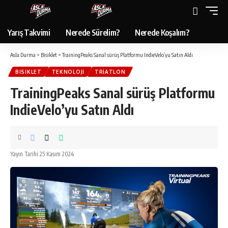
Yarış Takvimi
Nerede Sürelim?
Nerede Koşalım?
Asla Durma
>
Bisiklet
>
TrainingPeaks Sanal sürüş Platformu IndieVelo’yu Satın Aldı
BISIKLET
TEKNOLOJI
TRIATLON
TrainingPeaks Sanal sürüş Platformu
IndieVelo’yu Satın Aldı
Yayın Tarihi 25 Kasım 2024