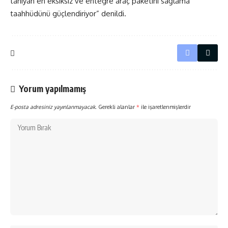
tanıyan en eksiksiz ve entegre araç paketini sağlama
taahhüdünü güçlendiriyor” denildi.
Yorum yapılmamış
E-posta adresiniz yayınlanmayacak.
Gerekli alanlar
*
ile işaretlenmişlerdir