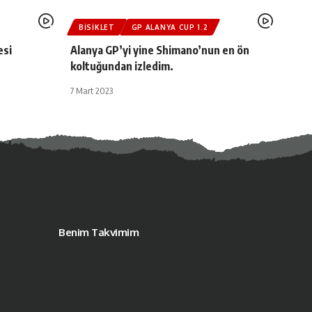
BISIKLET
GP ALANYA CUP 1.2
esi
Alanya GP’yi yine Shimano’nun en ön
koltuğundan izledim.
7 Mart 2023
Benim Takvimim