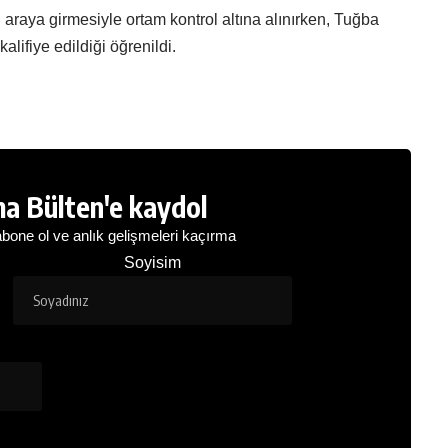
n araya girmesiyle ortam kontrol altına alınırken, Tuğba
ifiye edildiği öğrenildi.
a Bülten'e kaydol
bone ol ve anlık gelişmeleri kaçırma
Soyisim