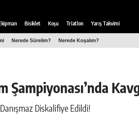
Ekipman
Bisiklet
Koşu
Triatlon
Yarış Takvimi
mi
Nerede Sürelim?
Nerede Koşalım?
zm Şampiyonası’nda Kav
Danışmaz Diskalifiye Edildi!