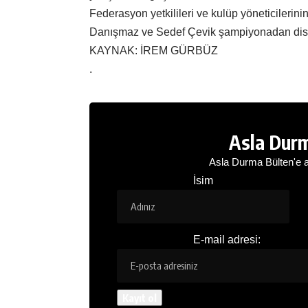
Federasyon yetkilileri ve kulüp yöneticilerini
Danışmaz ve Sedef Çevik şampiyonadan diskal
KAYNAK: İREM GÜRBÜZ
.
Asla Durm
Asla Durma Bülten'e a
İsim
E-mail adresi: