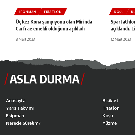
IRONMAN
TRIATLON
KOŞU
U
Üç kez Kona şampiyonu olan Mirinda
Spartathlon
Carfrae emekli olduğunu açıkladı
açıklandı. 
8 Mart 2023
12 Mart 2023
ASLA DURMA
Anasayfa
Bisiklet
Yarış Takvimi
Triatlon
Ekipman
Koşu
Nerede Sürelim?
Yüzme