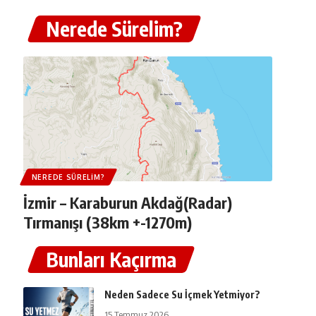
Nerede Sürelim?
NEREDE SÜRELIM?
İzmir – Karaburun Akdağ(Radar)
Tırmanışı (38km +-1270m)
Bunları Kaçırma
Neden Sadece Su İçmek Yetmiyor?
15 Temmuz 2026