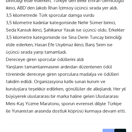
birinciliği elde ederken, Türkiye’den Bekir Emrah Gemicioğlu
ikinci, ABD’den Jakob İlhan İçimsoy üçüncü sırada yer aldı.
3,5 kilometrede Türk sporcular damga vurdu
3,5 kilometre kadınlar kategorisinde Nehir Sümer birinci,
Seda Kansuk ikinci, Şahikanur Yasak ise üçüncü oldu. Erkekler
3,5 kilometre kategorisinde ise Sina Derin Tuncay birinciliği
elde ederken, Hasan Efe Usyılmaz ikinci, Barış Sırım ise
üçüncü sırada yarışı tamamladı.
Dereceye giren sporcular ödüllerini aldı
Yarışların tamamlanmasının ardından düzenlenen ödül
töreninde dereceye giren sporculara madalya ve ödülleri
takdim edildi. Organizasyona katkı sunan kurum ve
kuruluşlara teşekkür edilirken, gönüllüler de alkışlandı. Her yıl
büyüyerek uluslararası bir marka haline gelen Uluslararası
Meis-Kaş Yüzme Maratonu, sporun evrensel diliyle Türkiye
ile Yunanistan arasında dostluk köprüsü kurmaya devam etti.