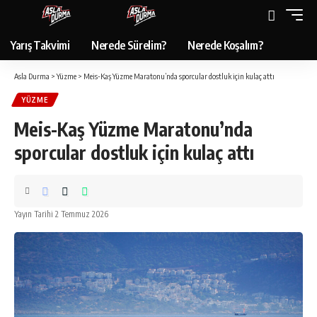
Yarış Takvimi
Nerede Sürelim?
Nerede Koşalım?
Asla Durma
>
Yüzme
>
Meis-Kaş Yüzme Maratonu’nda sporcular dostluk için kulaç attı
YÜZME
Meis-Kaş Yüzme Maratonu’nda
sporcular dostluk için kulaç attı
Yayın Tarihi 2 Temmuz 2026