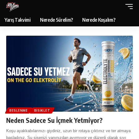
Yarış Takvimi
Nerede Sürelim?
Nerede Koşalım?
BESLENME
BISIKLET
Neden Sadece Su İçmek Yetmiyor?
Koşu ayakkabılarınızı giydiniz, uzun bir rotaya çıktınız ve ter atmaya
başladınız. Su şişenizi yanınızdan ayırmıyor ve düzenli olarak sıvı