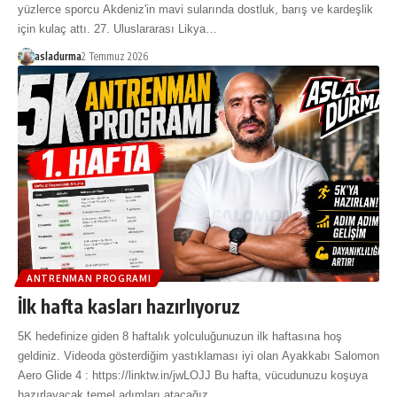
yüzlerce sporcu Akdeniz'in mavi sularında dostluk, barış ve kardeşlik
için kulaç attı. 27. Uluslararası Likya…
asladurma
2 Temmuz 2026
ANTRENMAN PROGRAMI
İlk hafta kasları hazırlıyoruz
5K hedefinize giden 8 haftalık yolculuğunuzun ilk haftasına hoş
geldiniz. Videoda gösterdiğim yastıklaması iyi olan Ayakkabı Salomon
Aero Glide 4 : https://linktw.in/jwLOJJ Bu hafta, vücudunuzu koşuya
hazırlayacak temel adımları atacağız.…