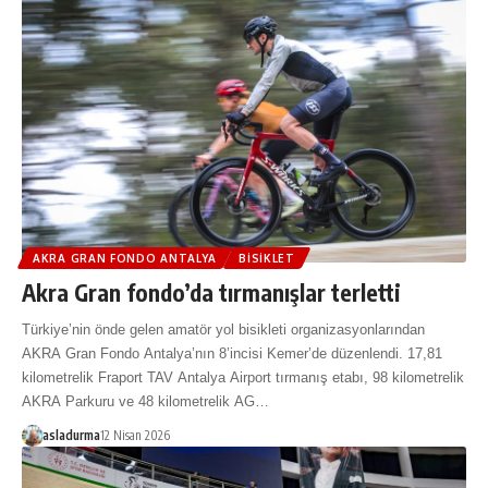
AKRA GRAN FONDO ANTALYA
BISIKLET
Akra Gran fondo’da tırmanışlar terletti
Türkiye’nin önde gelen amatör yol bisikleti organizasyonlarından
AKRA Gran Fondo Antalya’nın 8’incisi Kemer’de düzenlendi. 17,81
kilometrelik Fraport TAV Antalya Airport tırmanış etabı, 98 kilometrelik
AKRA Parkuru ve 48 kilometrelik AG…
asladurma
12 Nisan 2026