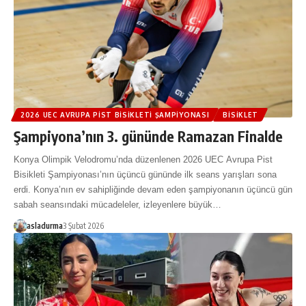
2026 UEC AVRUPA PIST BISIKLETI ŞAMPIYONASI
BISIKLET
Şampiyona’nın 3. gününde Ramazan Finalde
Konya Olimpik Velodromu’nda düzenlenen 2026 UEC Avrupa Pist
Bisikleti Şampiyonası’nın üçüncü gününde ilk seans yarışları sona
erdi. Konya’nın ev sahipliğinde devam eden şampiyonanın üçüncü gün
sabah seansındaki mücadeleler, izleyenlere büyük…
asladurma
3 Şubat 2026