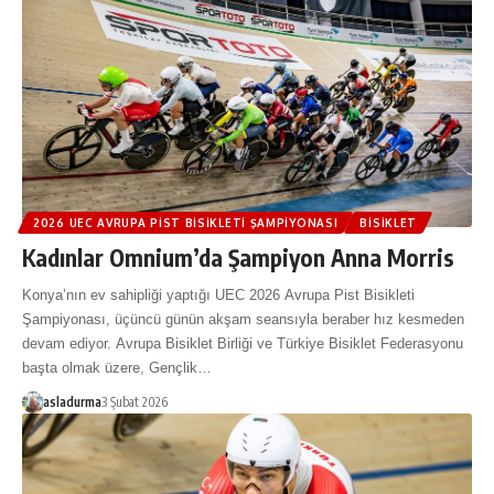
2026 UEC AVRUPA PIST BISIKLETI ŞAMPIYONASI
BISIKLET
Kadınlar Omnium’da Şampiyon Anna Morris
Konya’nın ev sahipliği yaptığı UEC 2026 Avrupa Pist Bisikleti
Şampiyonası, üçüncü günün akşam seansıyla beraber hız kesmeden
devam ediyor. Avrupa Bisiklet Birliği ve Türkiye Bisiklet Federasyonu
başta olmak üzere, Gençlik…
asladurma
3 Şubat 2026