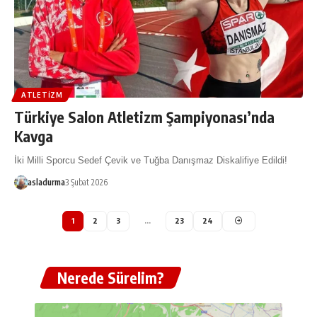
ATLETIZM
Türkiye Salon Atletizm Şampiyonası’nda
Kavga
İki Milli Sporcu Sedef Çevik ve Tuğba Danışmaz Diskalifiye Edildi!
asladurma
3 Şubat 2026
1
2
3
…
23
24
Nerede Sürelim?