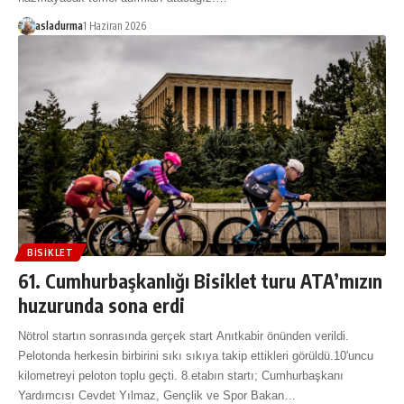
asladurma
1 Haziran 2026
BISIKLET
61. Cumhurbaşkanlığı Bisiklet turu ATA’mızın
huzurunda sona erdi
Nötrol startın sonrasında gerçek start Anıtkabir önünden verildi.
Pelotonda herkesin birbirini sıkı sıkıya takip ettikleri görüldü.10'uncu
kilometreyi peloton toplu geçti. 8.etabın startı; Cumhurbaşkanı
Yardımcısı Cevdet Yılmaz, Gençlik ve Spor Bakan…