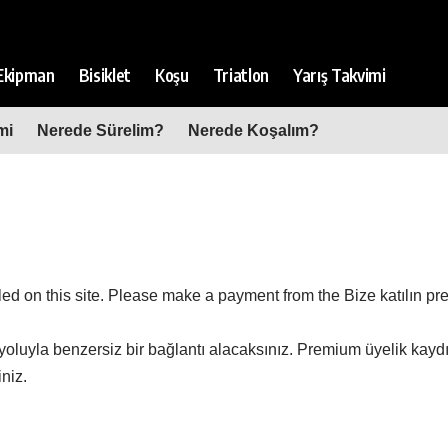
Ekipman
Bisiklet
Koşu
Triatlon
Yarış Takvimi
mi
Nerede Sürelim?
Nerede Koşalım?
ed on this site. Please make a payment from the
Bize katılın
pre
luyla benzersiz bir bağlantı alacaksınız. Premium üyelik kayd
niz.