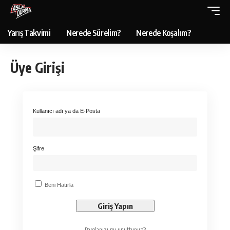
Yarış Takvimi
Nerede Sürelim?
Nerede Koşalım?
Üye Girişi
Kullanıcı adı ya da E-Posta
Şifre
Beni Hatırla
Parolanızı mı unuttunuz?