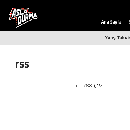
Ana Sayfa
Yarış Takvi
rss
RSS‘); ?>