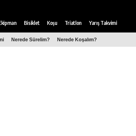
Ekipman
Bisiklet
Koşu
Triatlon
Yarış Takvimi
mi
Nerede Sürelim?
Nerede Koşalım?