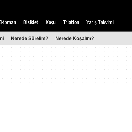
Ekipman
Bisiklet
Koşu
Triatlon
Yarış Takvimi
mi
Nerede Sürelim?
Nerede Koşalım?