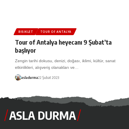
BISIKLET
TOUR OF ANTALYA
Tour of Antalya heyecanı 9 Şubat’ta
başlıyor
Zengin tarihi dokusu, denizi, doğası, iklimi, kültür, sanat
etkinlikleri, alışveriş olanakları ve…
asladurma
22 Şubat 2023
ASLA DURMA