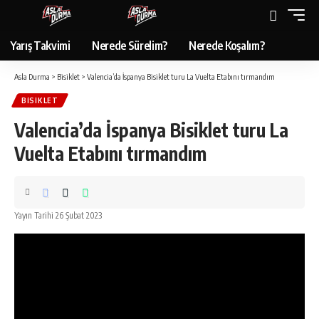
Yarış Takvimi
Nerede Sürelim?
Nerede Koşalım?
Asla Durma
>
Bisiklet
>
Valencia’da İspanya Bisiklet turu La Vuelta Etabını tırmandım
BISIKLET
Valencia’da İspanya Bisiklet turu La
Vuelta Etabını tırmandım
Yayın Tarihi 26 Şubat 2023