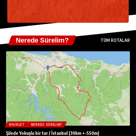
Nerede Sürelim?
TÜM ROTALAR
BISIKLET
NEREDE SÜRELIM?
Şilede Yokuşlu bir tur / İstanbul (30km +-550m)