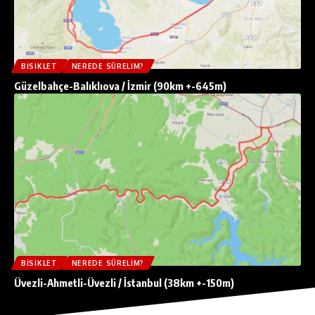
BISIKLET
NEREDE SÜRELIM?
Güzelbahçe-Balıklıova / İzmir (90km +-645m)
BISIKLET
NEREDE SÜRELIM?
Üvezli-Ahmetli-Üvezli / İstanbul (38km +-150m)