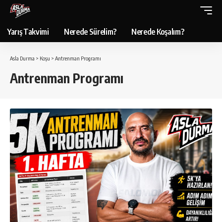
Yarış Takvimi
Nerede Sürelim?
Nerede Koşalım?
Asla Durma
>
Koşu
>
Antrenman Programı
Antrenman Programı