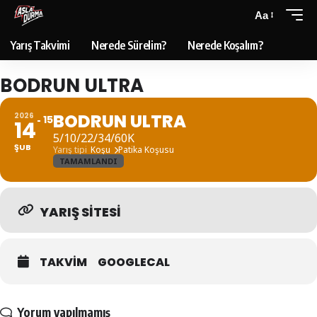
Aa
Yarış Takvimi
Nerede Sürelim?
Nerede Koşalım?
BODRUN ULTRA
BODRUN ULTRA
2026
15
14
5/10/22/34/60K
ŞUB
Yarış tipi
Koşu
Patika Koşusu
TAMAMLANDI
YARIŞ SITESI
TAKVIM
GOOGLECAL
Yorum yapılmamış