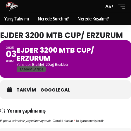
Aa
Yarış Takvimi
Nerede Sürelim?
Nerede Koşalım?
EJDER 3200 MTB CUP/ ERZURUM
EJDER 3200 MTB CUP/
2025
03
ERZURUM
AGU
Yarış tipi
Bisiklet
Dağ Bisikleti
TAMAMLANDI
TAKVIM
GOOGLECAL
Yorum yapılmamış
E-posta adresiniz yayınlanmayacak.
Gerekli alanlar
*
ile işaretlenmişlerdir