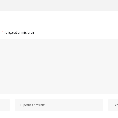
ar
*
ile işaretlenmişlerdir