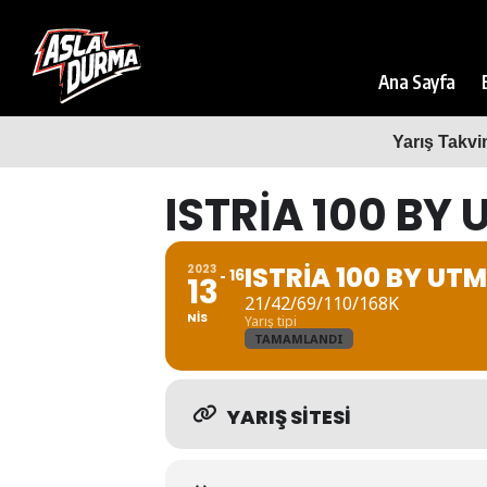
Ana Sayfa
Yarış Takvi
ISTRIA 100 BY
ISTRIA 100 BY UT
2023
16
13
21/42/69/110/168K
NIS
Yarış tipi
TAMAMLANDI
YARIŞ SITESI