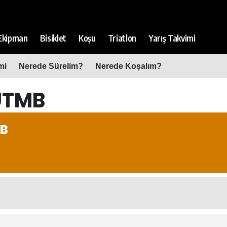
Ekipman
Bisiklet
Koşu
Triatlon
Yarış Takvimi
mi
Nerede Sürelim?
Nerede Koşalım?
 UTMB
MB