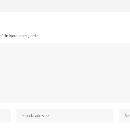
ar
*
ile işaretlenmişlerdir