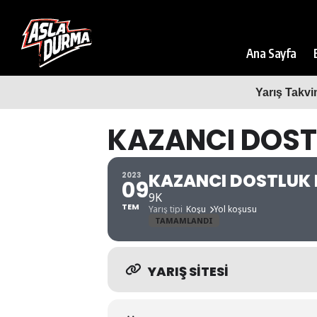
Ana Sayfa
Yarış Takvi
KAZANCI DOST
KAZANCI DOSTLUK 
2023
09
9K
TEM
Yarış tipi
Koşu
Yol koşusu
TAMAMLANDI
YARIŞ SITESI