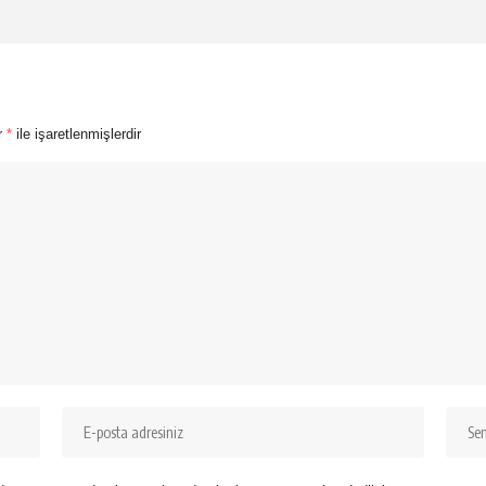
ar
*
ile işaretlenmişlerdir