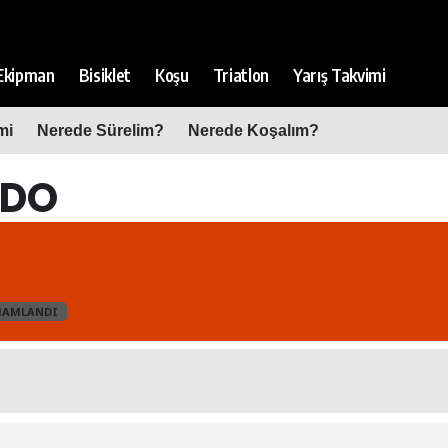
Ekipman
Bisiklet
Koşu
Triatlon
Yarış Takvimi
mi
Nerede Sürelim?
Nerede Koşalım?
NDO
MAMLANDI