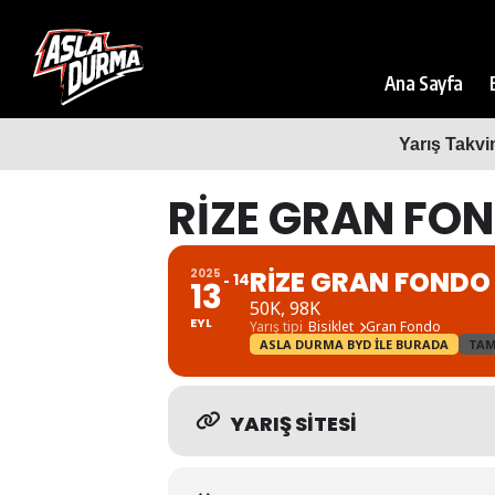
Ana Sayfa
Yarış Takvi
RIZE GRAN FO
RIZE GRAN FONDO
2025
14
13
50K, 98K
EYL
Yarış tipi
Bisiklet
Gran Fondo
ASLA DURMA BYD ILE BURADA
TA
YARIŞ SITESI