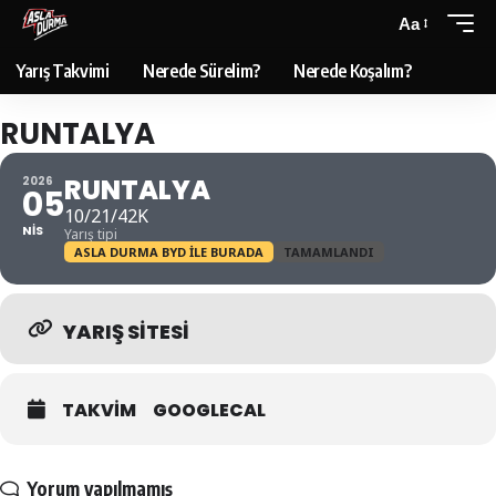
Aa
Yarış Takvimi
Nerede Sürelim?
Nerede Koşalım?
RUNTALYA
RUNTALYA
2026
05
10/21/42K
NIS
Yarış tipi
ASLA DURMA BYD ILE BURADA
TAMAMLANDI
YARIŞ SITESI
TAKVIM
GOOGLECAL
Yorum yapılmamış