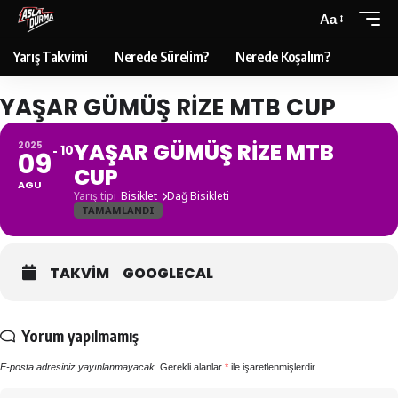
Aa
Yarış Takvimi
Nerede Sürelim?
Nerede Koşalım?
YAŞAR GÜMÜŞ RIZE MTB CUP
YAŞAR GÜMÜŞ RIZE MTB
2025
10
09
CUP
AGU
Yarış tipi
Bisiklet
Dağ Bisikleti
TAMAMLANDI
TAKVIM
GOOGLECAL
Yorum yapılmamış
E-posta adresiniz yayınlanmayacak.
Gerekli alanlar
*
ile işaretlenmişlerdir