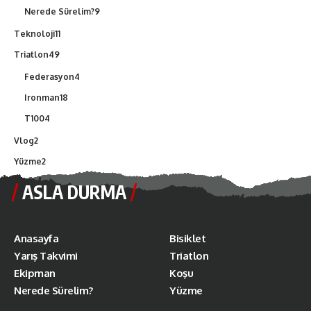
Nerede Sürelim?
9
Teknoloji
11
Triatlon
49
Federasyon
4
Ironman
18
T100
4
Vlog
2
Yüzme
2
ASLA DURMA
Anasayfa
Bisiklet
Yarış Takvimi
Triatlon
Ekipman
Koşu
Nerede Sürelim?
Yüzme