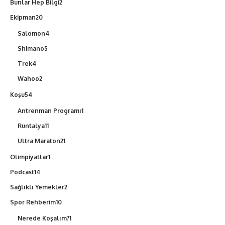
Bunlar Hep Bilgi
2
Ekipman
20
Salomon
4
Shimano
5
Trek
4
Wahoo
2
Koşu
54
Antrenman Programı
1
Runtalya
11
Ultra Maraton
21
Olimpiyatlar
1
Podcast
14
Sağlıklı Yemekler
2
Spor Rehberim
10
Nerede Koşalım?
1